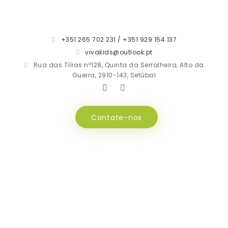
+351 265 702 231 / +351 929 154 137
vivakids@outlook.pt
Rua das Tílias nº128, Quinta da Serralheira, Alto da
Guerra, 2910-143, Setúbal
Contate-nos
Jardim de Infância
INÍCIO
OFERTA EDUCATIVA
JARDIM DE INFÂNCIA