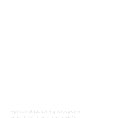
ilho
Psicomotricidade
A psicomotricidade é ginástica com
brincadeiras (a partir da aquisição