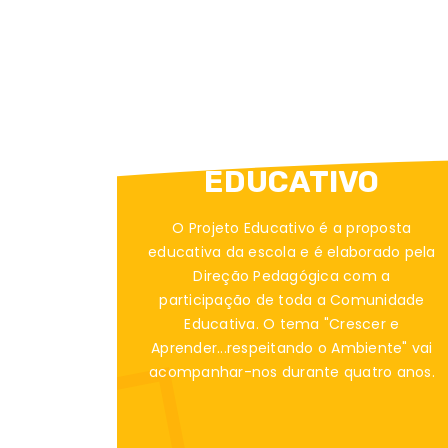
PROJETO
EDUCATIVO
O Projeto Educativo é a proposta
educativa da escola e é elaborado pela
Direção Pedagógica com a
participação de toda a Comunidade
Educativa. O tema "Crescer e
Aprender...respeitando o Ambiente" vai
acompanhar-nos durante quatro anos.