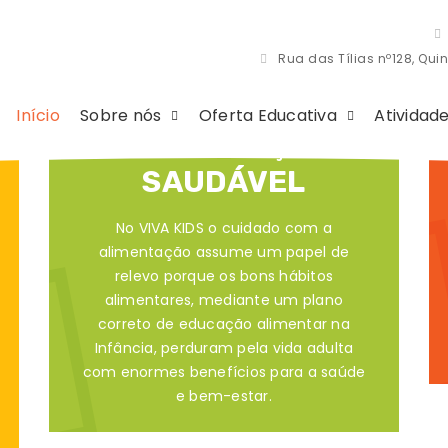
Rua das Tílias nº128, Quin
Início
Sobre nós
Oferta Educativa
Atividad
ALIMENTAÇÃO
SAUDÁVEL
No VIVA KIDS o cuidado com a
alimentação assume um papel de
relevo porque os bons hábitos
alimentares, mediante um plano
correto de educação alimentar na
Infância, perduram pela vida adulta
com enormes benefícios para a saúde
e bem-estar.