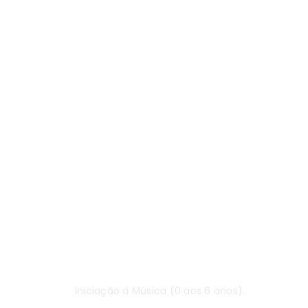
Atividades
cubra todas as atividades que temos disponíveis para o seu f
Música
Iniciação à Música (0 aos 6 anos).