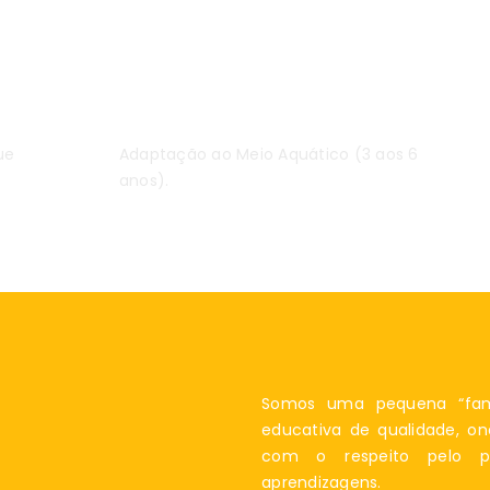
Natação
ue
Adaptação ao Meio Aquático (3 aos 6
anos).
Somos uma pequena “famí
educativa de qualidade, on
com o respeito pelo pr
aprendizagens.