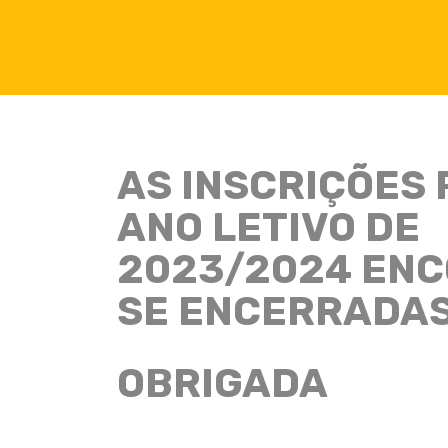
Localização
Rua das Tílias nº128,
AS INSCRIÇÕES 
Quinta da Serralheira,
Alto da Guerra,
ANO LETIVO DE
2910-143, Setúbal
2023/2024 EN
SE ENCERRADAS
INFORMAÇÃO AO CON
OBRIGADA