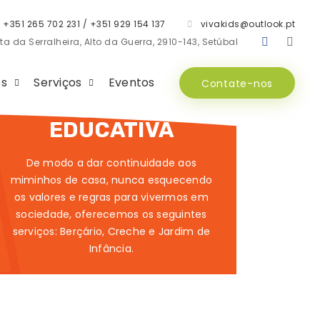
+351 265 702 231 / +351 929 154 137
vivakids@outlook.pt
ta da Serralheira, Alto da Guerra, 2910-143, Setúbal
es
Serviços
Eventos
Contate-nos
OFERTA
EDUCATIVA
De modo a dar continuidade aos
miminhos de casa, nunca esquecendo
os valores e regras para vivermos em
sociedade, oferecemos os seguintes
serviços: Berçário, Creche e Jardim de
Infância.