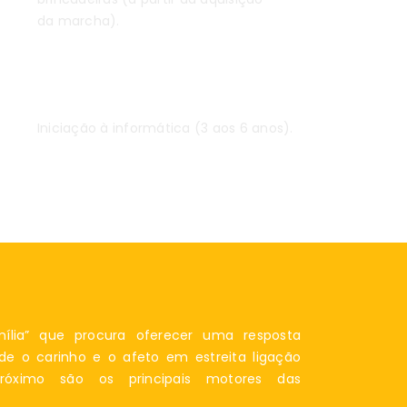
da marcha).
Informática
Iniciação à informática (3 aos 6 anos).
lia” que procura oferecer uma resposta
de o carinho e o afeto em estreita ligação
óximo são os principais motores das